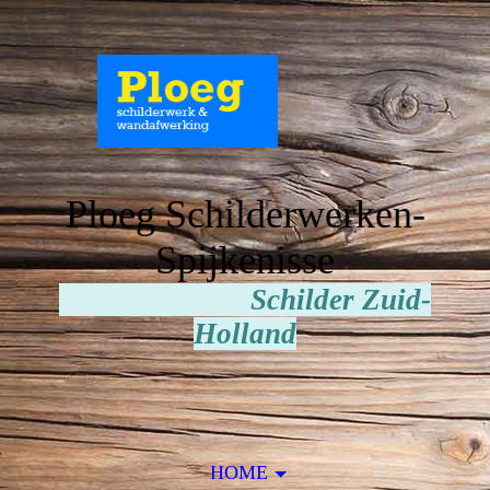
Ploeg Schilderwerken-
Spijkenisse
Schilder Zuid-
Holland
HOME