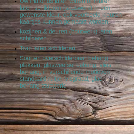
Uw Plafonds laten witten of muren
laten schilderen (sauswerk) in een
gewenste kleur, ook voorbeeld kleuren
kaartjes kunnen gemaakt worden.
kozijnen & deuren (houtwerk) laten
schilderen.
Trap laten schilderen.
Soorten overschilderbaar behang
plakken, glasweefsel behang, vlies
behang, in verschillende motieven
standaard ruitje, Visgraad, glad
behang stucwerk.