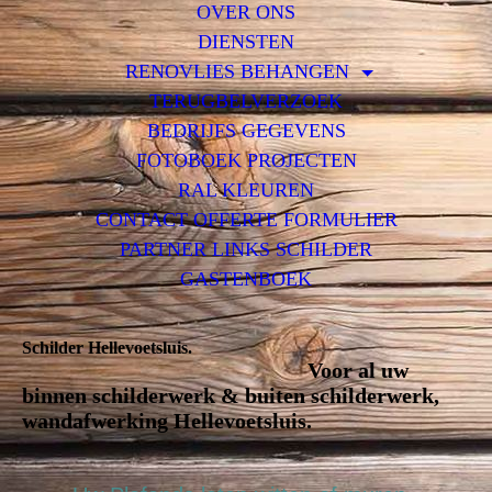
OVER ONS
DIENSTEN
RENOVLIES BEHANGEN
TERUGBELVERZOEK
BEDRIJFS GEGEVENS
FOTOBOEK PROJECTEN
RAL KLEUREN
CONTACT OFFERTE FORMULIER
PARTNER LINKS SCHILDER
GASTENBOEK
Schilder Hellevoetsluis.
Voor al uw
binnen schilderwerk & buiten schilderwerk,
wandafwerking Hellevoetsluis.